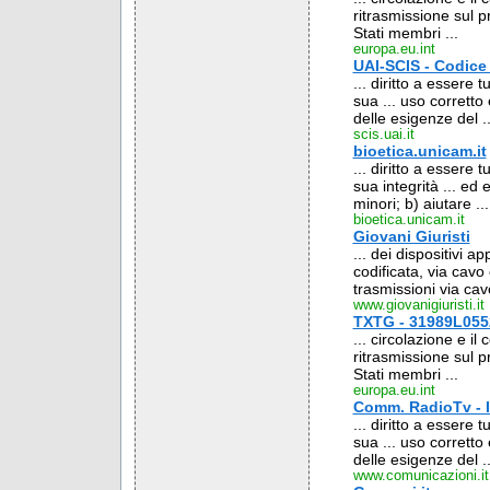
ritrasmissione sul pr
Stati membri ...
europa.eu.int
UAI-SCIS - Codice
... diritto a essere
sua ... uso corretto
delle esigenze del ..
scis.uai.it
bioetica.unicam.it
... diritto a essere
sua integrità ... ed 
minori; b) aiutare ...
bioetica.unicam.it
Giovani Giuristi
... dei dispositivi a
codificata, via cavo 
trasmissioni via cavo
www.giovanigiuristi.it
TXTG - 31989L0552
... circolazione e il
ritrasmissione sul pr
Stati membri ...
europa.eu.int
Comm. RadioTv - I
... diritto a essere
sua ... uso corretto
delle esigenze del ..
www.comunicazioni.it