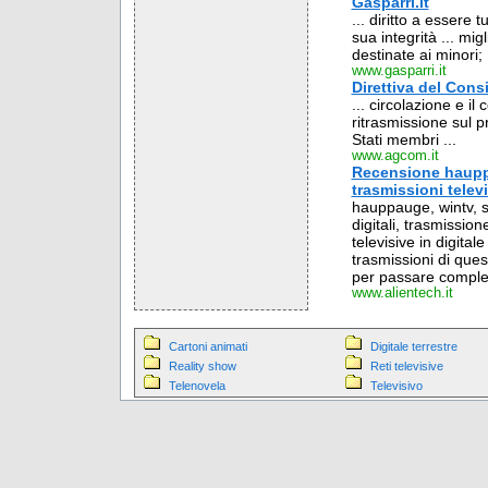
Gasparri.it
... diritto a essere
sua integrità ... mig
destinate ai minori; .
www.gasparri.it
Direttiva del Cons
... circolazione e il
ritrasmissione sul pr
Stati membri ...
www.agcom.it
Recensione hauppau
trasmissioni televis
hauppauge, wintv, sat
digitali, trasmission
televisive in digita
trasmissioni di ques
per passare completam
www.alientech.it
Cartoni animati
Digitale terrestre
Reality show
Reti televisive
Telenovela
Televisivo