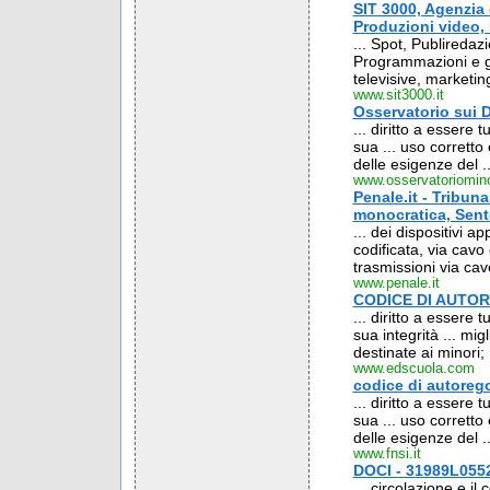
SIT 3000, Agenzia 
Produzioni video, 
... Spot, Publiredaz
Programmazioni e ge
televisive, marketing
www.sit3000.it
Osservatorio sui Di
... diritto a essere
sua ... uso corretto
delle esigenze del ..
www.osservatoriomino
Penale.it - Tribun
monocratica, Sent
... dei dispositivi a
codificata, via cavo 
trasmissioni via cavo
www.penale.it
CODICE DI AUTO
... diritto a essere
sua integrità ... mig
destinate ai minori; .
www.edscuola.com
codice di autoreg
... diritto a essere
sua ... uso corretto
delle esigenze del ..
www.fnsi.it
DOCI - 31989L0552
... circolazione e il