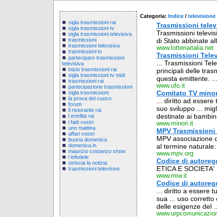
Categoria:
Indice
/
televisione
sigla trasmissioni rai
Trasmissioni televi
sigla trasmissioni tv
Trasmissioni televisi
sigla trasmissioni televisiva
di Stato abbinate alla
trasmissioni
trasmissioni televisiva
www.lotteriaitalia.net
trasmissioni tv
Trasmissioni Televi
partecipare trasmissioni
... Trasmissioni Tele
televisiva
inizio trasmissioni rai
principali delle tra
sigla trasmissioni tv midi
questa emittente. ..
trasmissioni rai
www.ufo.it
partecipazione trasmissioni
Comitato TV minor
sigla trasmissioni
la prova del cuoco
... diritto ad esser
forum
suo sviluppo ... migl
il ristorante rai
destinate ai bambini;
l eredita rai
i fatti vostri
www.minori.it
uno mattina
MPV Trasmissioni t
affari vostri
MPV associazione di 
buona domenica
domenica in
al termine naturale:
maurizio costanzo show
www.mpv.org
l infedele
Codice di autorego
striscia la notizia
ETICA E SOCIETA'
trasmissioni televisive
www.miw.it
Codice di autoreg
... diritto a essere
sua ... uso corretto
delle esigenze del ..
www.urpcomunicazioni