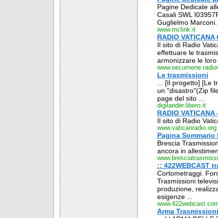
Pagine Dedicate alle
Casali SWL I03957RM
Guglielmo Marconi. D
www.mclink.it
RADIO VATICANA Gli
Il sito di Radio Vati
effettuare le trasmi
armonizzare le loro 
www.oecumene.radiov
Le trasmissioni
... [Il progetto] [Le 
un "disastro"(Zip f
page del sito ...
digilander.libero.it
RADIO VATICANA - 
Il sito di Radio Vat
www.vaticanradio.org
Pagina Sommario B
Brescia Trasmissioni 
ancora in allestiment
www.bresciatrasmissio
:: 422WEBCAST tra
Cortometraggi. Form
Trasmissioni televisi
produzione, realizza
esigenze ...
www.422webcast.co
Arma Trasmission