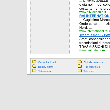
... L' ARMA DELLE 
e già nel ... dei col
costantemente prodi
www.silviocasula.it
RAI INTERNATIONAL
... Guglielmo Marco
Onde corte. ... Iniz
Nord. ...
www.international.rai.i
Trasmissioni - Po
Amati concessionario
trasmissioni di pote
TRASMISSIONI DI 
www.verzolla.com
Cartoni animati
Digitale terrestre
Reality show
Reti televisive
Telenovela
Televisivo