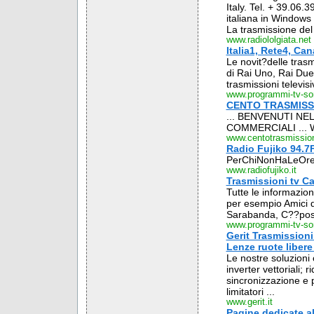
Italy. Tel. + 39.06
italiana in Windows 
La trasmissione del 
www.radiololgiata.net
Italia1, Rete4, Can
Le novit?delle trasm
di Rai Uno, Rai Due 
trasmissioni televis
www.programmi-tv-sorr
CENTO TRASMISS
... BENVENUTI NE
COMMERCIALI ... 
www.centotrasmissio
Radio Fujiko 94.
PerChiNonHaLeOre
www.radiofujiko.it
Trasmissioni tv Can
Tutte le informazioni
per esempio Amici di
Sarabanda, C??posta
www.programmi-tv-sorr
Gerit Trasmissioni 
Lenze ruote libere
Le nostre soluzion
inverter vettoriali; r
sincronizzazione e p
limitatori ...
www.gerit.it
Pagine dedicate al