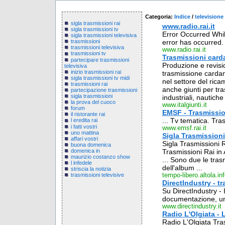
Categoria:
Indice
/
televisione
sigla trasmissioni rai
www.radio.rai.it
sigla trasmissioni tv
Error Occurred Whil
sigla trasmissioni televisiva
error has occurred
trasmissioni
trasmissioni televisiva
www.radio.rai.it
trasmissioni tv
Trasmissioni carda
partecipare trasmissioni
Produzione e revisio
televisiva
inizio trasmissioni rai
trasmissione cardanic
sigla trasmissioni tv midi
nel settore del ricam
trasmissioni rai
anche giunti per tra
partecipazione trasmissioni
sigla trasmissioni
industriali, nautiche 
la prova del cuoco
www.italgiunti.it
forum
EMSF - Trasmissio
il ristorante rai
... Tv tematica. Tras
l eredita rai
i fatti vostri
www.emsf.rai.it
uno mattina
Sigla Trasmissioni
affari vostri
Sigla Trasmissioni R
buona domenica
domenica in
Trasmissioni Rai in A
maurizio costanzo show
... Sono due le tra
l infedele
dell'album ...
striscia la notizia
tempo-libero.altola.in
trasmissioni televisive
DirectIndustry - t
Su DirectIndustry - 
documentazione, un
www.directindustry.it
Radio L'Olgiata - 
Radio L'Olgiata Tr