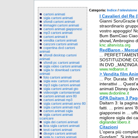
Categoria:
Indice
/
televisione
cartoni animati
I Cavalieri del Re 
sigla cartoni animati
Gianni SoruGrazie G
sfondi cartoni animati
straordinario gruppo
immagini cartoni animati
cartoni animati giapponesi
vostro appoggio! No
mp3 cartoni animati
Bum BamCiao CiaoFr
cartoni animati it
showL'Ambrogino d'o
vendita cartoni animati
canzoni cartoni animati
knc.altervista.org
copertina dvd cartoni
RedBaron - Mercat
animati
... PERFETTAMEN
sfondi desktop cartoni
animati
SOSTITUZIONE CO
sfondi pc cartoni animati
IN DVD ,,MAZINGA JE
sigla video cartoni animati
www.redbaron.it
sigla tv download cartoni
> Vendita film Ani
animati
foto cartoni animati
... Por. Durata: 80 
sigla wav cartoni animati
interattivi ... Quest
mp3 sigla cartoni animati
animati Disney davv
sigla cartoni animati gto
videosigle cartonianimati
www.dvdonline.it
cartoni animati anni 80
GPA Daitarn 3 Pag
cartoni animati mp3
Daitarn 3: la pagina
sigla cartoni animati anno 80
fatti. ... primi anni
sigla cartoni animati mp3
cartoni animati sigla
giapponesi in ... uff
sigla cartoni animati
migliore sigla dei ca
scaricare
digilander.libero.it
sigla dei cartoni animati
lista sigla cartoni animati
Citazioni
testi cartoni animati
L'opera più completa
disegni cartoni animati
Gundam". Si intrave
sigla tv cartoni animati