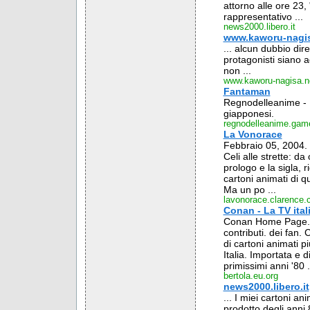
attorno alle ore 23, 
rappresentativo ...
news2000.libero.it
www.kaworu-nagis
... alcun dubbio dire
protagonisti siano ad
non ...
www.kaworu-nagisa.n
Fantaman
Regnodelleanime - Il
giapponesi.
regnodelleanime.game
La Vonorace
Febbraio 05, 2004. 
Celi alle strette: da
prologo e la sigla, r
cartoni animati di q
Ma un po ...
lavonorace.clarence
Conan - La TV ital
Conan Home Page. P
contributi. dei fan.
di cartoni animati pi
Italia. Importata e d
primissimi anni '80 .
bertola.eu.org
news2000.libero.it
... I miei cartoni an
prodotto degli anni