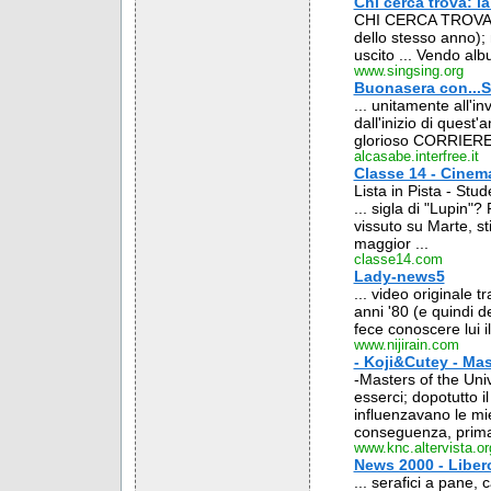
Chi cerca trova: l
CHI CERCA TROVA. 
dello stesso anno); 
uscito ... Vendo al
www.singsing.org
Buonasera con..
... unitamente all'in
dall'inizio di quest'
glorioso CORRIERE 
alcasabe.interfree.it
Classe 14 - Cinem
Lista in Pista - Stu
... sigla di "Lupin"
vissuto su Marte, sti
maggior ...
classe14.com
Lady-news5
... video originale t
anni '80 (e quindi de
fece conoscere lui il 
www.nijirain.com
- Koji&Cutey - Mas
-Masters of the Univ
esserci; dopotutto il
influenzavano le mie
conseguenza, prima 
www.knc.altervista.or
News 2000 - Libero
... serafici a pane, 