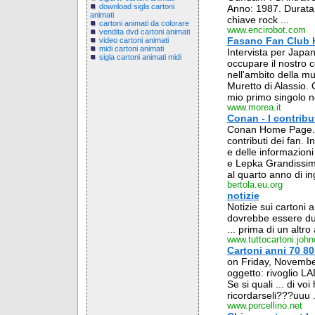
download sigla cartoni
Anno: 1987. Durata: 1
animati
chiave rock ...
cartoni animati da colorare
www.encirobot.com
vendita dvd cartoni animati
Fasano Fan Club
video cartoni animati
midi cartoni animati
Intervista per Japa
sigla cartoni animati midi
occupare il nostro
nell'ambito della mu
Muretto di Alassio.
mio primo singolo neg
www.morea.it
Conan - I contribut
Conan Home Page. Pr
contributi dei fan. 
e delle informazioni
e Lepka Grandissimo
al quarto anno di ing
bertola.eu.org
notizie
Notizie sui cartoni a
dovrebbe essere dun
... prima di un altro 
www.tuttocartoni.john
Cartoni anni 70 80 
on Friday, November
oggetto: rivoglio LA
Se si quali ... di vo
ricordarseli???uuu .
www.porcellino.net