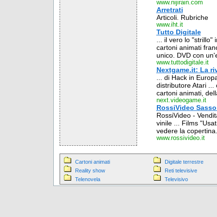
www.nijirain.com
Arretrati
Articoli. Rubriche
www.iht.it
Tutto Digitale
... il vero lo "stril
cartoni animati fran
unico. DVD con un'e
www.tuttodigitale.it
Nextgame.it: La ri
... di Hack in Europ
distributore Atari .
cartoni animati, dell
next.videogame.it
RossiVideo Sasso 
RossiVideo - Vendita
vinile ... Films "Usa
vedere la copertina
www.rossivideo.it
Cartoni animati
Digitale terrestre
Reality show
Reti televisive
Telenovela
Televisivo