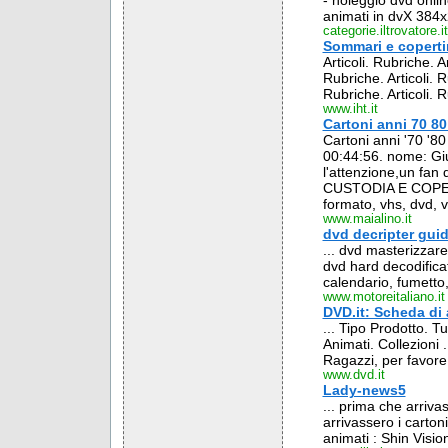
- noleggio dvd onlin
animati in dvX 384x28
categorie.iltrovatore.it
Sommari e coperti
Articoli. Rubriche. Ar
Rubriche. Articoli. R
Rubriche. Articoli. 
www.iht.it
Cartoni anni 70 80 
Cartoni anni '70 '8
00:44:56. nome: Gius
l'attenzione,un fan
CUSTODIA E COPER
formato, vhs, dvd, v
www.maialino.it
dvd decripter gui
... dvd masterizzar
dvd hard decodificat
calendario, fumetto
www.motoreitaliano.it
DVD.it: Scheda di
... Tipo Prodotto. 
Animati. Collezioni 
Ragazzi, per favore,
www.dvd.it
Lady-news5
... prima che arrivas
arrivassero i carton
animati : Shin Visio