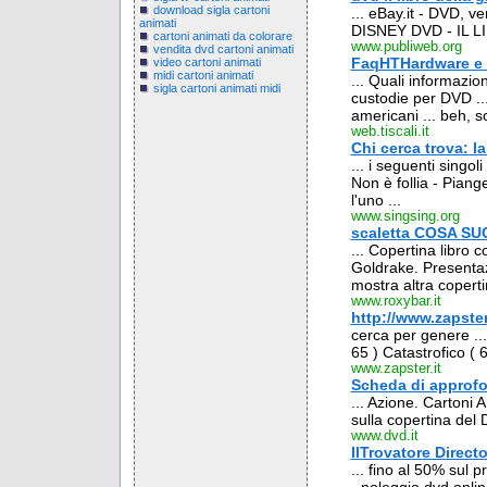
download sigla cartoni
... eBay.it - DVD, ve
animati
DISNEY DVD - IL LIBR
cartoni animati da colorare
www.publiweb.org
vendita dvd cartoni animati
FaqHTHardware e 
video cartoni animati
midi cartoni animati
... Quali informazio
sigla cartoni animati midi
custodie per DVD ...
americani ... beh, so
web.tiscali.it
Chi cerca trova: l
... i seguenti singol
Non è follia - Piang
l'uno ...
www.singsing.org
scaletta COSA SUC
... Copertina libro 
Goldrake. Presentaz
mostra altra copertin
www.roxybar.it
http://www.zapster
cerca per genere ...
65 ) Catastrofico ( 6 
www.zapster.it
Scheda di approf
... Azione. Cartoni A
sulla copertina del 
www.dvd.it
IlTrovatore Directo
... fino al 50% sul 