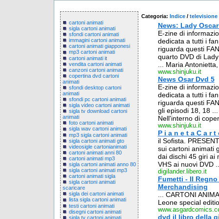
Categoria:
Indice
/
televisione
cartoni animati
News: Lady Oscar
sigla cartoni animati
E-zine di informazi
sfondi cartoni animati
dedicata a tutti i fa
immagini cartoni animati
cartoni animati giapponesi
riguarda questi FAN
mp3 cartoni animati
quarto DVD di Lady 
cartoni animati it
... Maria Antonietta
vendita cartoni animati
canzoni cartoni animati
www.shinjuku.it
copertina dvd cartoni
News Osar Dvd 5
animati
E-zine di informazi
sfondi desktop cartoni
animati
dedicata a tutti i fa
sfondi pc cartoni animati
riguarda questi FAN
sigla video cartoni animati
gli episodi 18, 18 ..
sigla tv download cartoni
animati
Nell'interno di coper
foto cartoni animati
www.shinjuku.it
sigla wav cartoni animati
P i a n e t a C a r t
mp3 sigla cartoni animati
il Sofista. PRESENT
sigla cartoni animati gto
videosigle cartonianimati
sui cartoni animati 
cartoni animati anni 80
dai dischi 45 giri a
cartoni animati mp3
VHS ai nuovi DVD ..
sigla cartoni animati anno 80
sigla cartoni animati mp3
digilander.libero.it
cartoni animati sigla
Fumetti - Il Regno
sigla cartoni animati
Merchandising
scaricare
... CARTONI ANIMA
sigla dei cartoni animati
lista sigla cartoni animati
Leone special editio
testi cartoni animati
www.asgardcomics.
disegni cartoni animati
dvd il libro della 
sigla tv cartoni animati