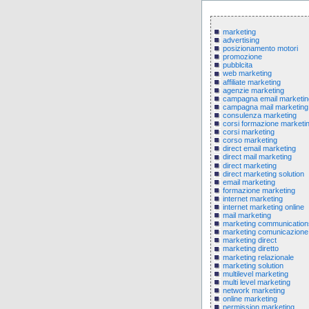
marketing
advertising
posizionamento motori
promozione
pubblcita
web marketing
affiliate marketing
agenzie marketing
campagna email marketin
campagna mail marketing
consulenza marketing
corsi formazione marketi
corsi marketing
corso marketing
direct email marketing
direct mail marketing
direct marketing
direct marketing solution
email marketing
formazione marketing
internet marketing
internet marketing online
mail marketing
marketing communication
marketing comunicazione
marketing direct
marketing diretto
marketing relazionale
marketing solution
multilevel marketing
multi level marketing
network marketing
online marketing
permission marketing