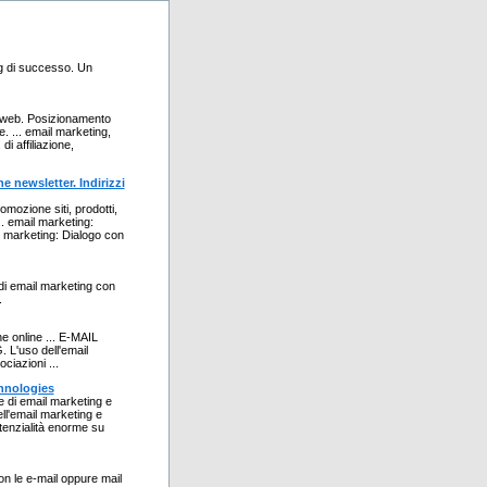
g di successo. Un
ul web. Posizionamento
. ... email marketing,
i affiliazione,
e newsletter. Indirizzi
ozione siti, prodotti,
.. email marketing:
il marketing: Dialogo con
di email marketing con
.
 online ... E-MAIL
'uso dell'email
ciazioni ...
hnologies
 di email marketing e
ell'email marketing e
tenzialità enorme su
on le e-mail oppure mail