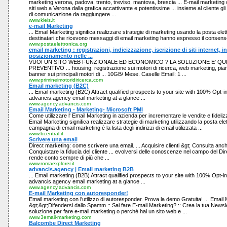
marketing.verona, padova, trento, treviso, mantova, brescia ... E-mail marketing
siti web a Verona dalla grafica accattivante e potentissime ... insieme al cliente gli 
di comunicazione da raggiungere ...
www.kleis.it
e-mail Marketing
... Email Marketing significa realizzare strategie di marketing usando la posta ele
destinatari che ricevono messaggi di email marketing hanno espresso il consenso
www.postaelettronica.org
email marketing : registrazioni, indicizzazione, iscrizione di siti internet, 
posizionamento nelle ...
VUOI UN SITO WEB FUNZIONALE ED ECONOMICO ? LA SOLUZIONE E' QUI
PREVENTIVO ... housing, registrazione sui motori di ricerca, web marketing, pian
banner sui principali motori di ... 10GB/ Mese. Caselle Email: 1 ...
www.primineimotoridiricerca.com
Email marketing (B2C)
... Email marketing (B2C) Attract qualified prospects to your site with 100% Opt-
advancis.agency email marketing at a glance ...
www.agency.advancis.com
Email Marketing - Marketing- Microsoft PMI
Come utilizzare l' Email Marketing in azienda per incrementare le vendite e fidelizzar
Email Marketing significa realizzare strategie di marketing utilizzando la posta elet
campagna di email marketing è la lista degli indirizzi di email utilizzata ...
www.bcentral.it
Scrivere una email
Direct marketing: come scrivere una email. ... Acquisire clienti &gt; Consulta anc
Conquistare la fiducia del cliente ... evolversi delle conoscenze nel campo del Dire
rende conto sempre di più che ...
www.romaexplorer.it
advancis.agency | Email marketing B2B
... Email marketing (B2B) Attract qualified prospects to your site with 100% Opt-
advancis.agency email marketing at a glance ...
www.agency.advancis.com
E-mail Marketing con autoresponder!
Email marketing con l'utilizzo di autoresponder. Prova la demo Gratuita! ... Email
&gt;&gt;Difendersi dallo Spamm :: Sai fare E-mail Marketing? :: Crea la tua Newsl
soluzione per fare e-mail marketing o perché hai un sito web e ...
www.3email-marketing.com
Balcombe Direct Marketing