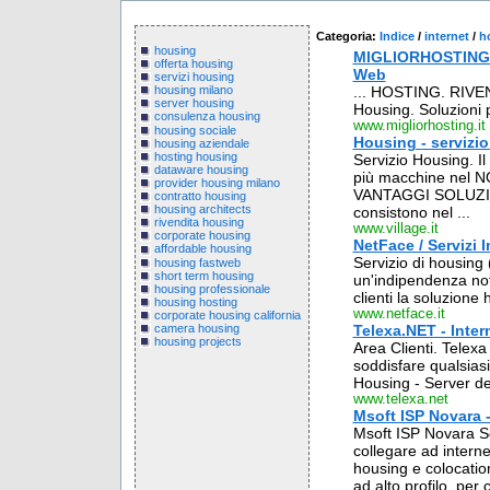
Categoria:
Indice
/
internet
/
h
housing
MIGLIORHOSTING.it
offerta housing
Web
servizi housing
... HOSTING. RIVE
housing milano
server housing
Housing. Soluzioni p
consulenza housing
www.migliorhosting.it
housing sociale
Housing - servizio
housing aziendale
hosting housing
Servizio Housing. Il
dataware housing
più macchine nel NO
provider housing milano
VANTAGGI SOLUZION
contratto housing
housing architects
consistono nel ...
rivendita housing
www.village.it
corporate housing
NetFace / Servizi 
affordable housing
Servizio di housing
housing fastweb
short term housing
un'indipendenza not
housing professionale
clienti la soluzione
housing hosting
www.netface.it
corporate housing california
camera housing
Telexa.NET - Inte
housing projects
Area Clienti. Telexa
soddisfare qualsiasi
Housing - Server ded
www.telexa.net
Msoft ISP Novara -
Msoft ISP Novara So
collegare ad intern
housing e colocation
ad alto profilo, per 