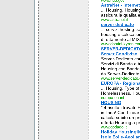
www.hud.gov
AstraNet - Internet
... Housing. Housing
assicura la qualità e 
www.astranet.it
server dedicato
... servizi hosting. 
housing e colocatio
direttamente al MIX 
www.domini-kyron.c
SERVER-DEDICATO.c
Server Condiviso
Server-Dedicato.com
Servizi di Banda e tr
Housing con Banda ga
da Server-Dedicato.c
www.server-dedicato
EUROPA - Regional
... Housing. Type of
Homelessness. Hous
europa.eu.int
HOUSING
" 4 risultati trovati
in linea! Con Linear
calcola subito un pr
offerta Housing a pr
www.godado.it
Holiday Housing®
Isole Eolie-Aeolia