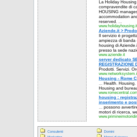
La Holiday Housing 
compravendite di cas
HOUSING manages s
accommodation and i
reserved. ...
www.holidayhousing.i
Aziende.it > Prodo
Il servizio è progett
ampiezza di banda gar
housing di Aziende.i
presso la sede nazio
www.aziende.it
server dedicato S
REGISTRAZIONE DOM
Prodotti. Servizi. O
www.networksystem.i
Housing - Rome C
... Health. Housin
Housing and bureauc
www.romecentral.co
housing : registraz
inserimento e posi
... possono avvertir
motori di ricerca, w
www.primineimotoridi
Consulenti
Domini