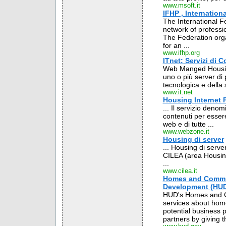
www.msoft.it
IFHP , Internation
The International F
network of professi
The Federation orga
for an ...
www.ifhp.org
ITnet: Servizi di
Web Manged Housing
uno o più server di 
tecnologica e della
www.it.net
Housing Internet 
... Il servizio denom
contenuti per essere 
web e di tutte ...
www.webzone.it
Housing di server
... Housing di server
CILEA (area Housing
...
www.cilea.it
Homes and Commun
Development (HU
HUD's Homes and Co
services about home
potential business 
partners by giving t