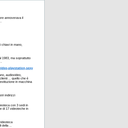
tore annoverava il
..
i chiavi in mano,
al 1983, ma soprattutto
..
ideo,playstation,sexy
ano, audiovideo,
ienti ... quello che è
restituzione in macchina
ri indirizzi
deoteca con 3 sedi in
e di 17 videoteche in
videoteca
della ...