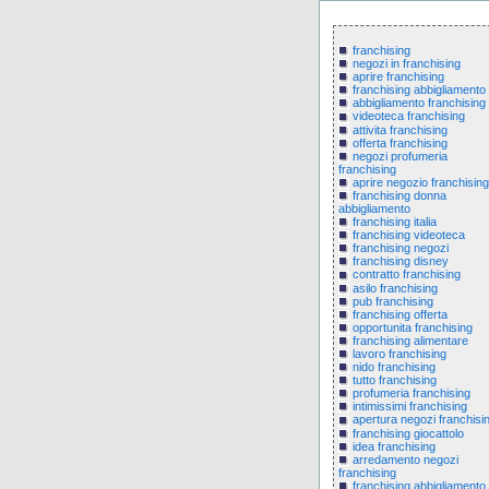
franchising
negozi in franchising
aprire franchising
franchising abbigliamento
abbigliamento franchising
videoteca franchising
attivita franchising
offerta franchising
negozi profumeria
franchising
aprire negozio franchising
franchising donna
abbigliamento
franchising italia
franchising videoteca
franchising negozi
franchising disney
contratto franchising
asilo franchising
pub franchising
franchising offerta
opportunita franchising
franchising alimentare
lavoro franchising
nido franchising
tutto franchising
profumeria franchising
intimissimi franchising
apertura negozi franchisi
franchising giocattolo
idea franchising
arredamento negozi
franchising
franchising abbigliamento