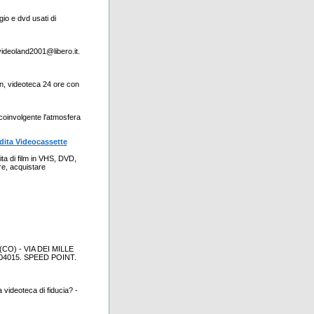
io e dvd usati di
 videoland2001@libero.it.
non, videoteca 24 ore con
coinvolgente l'atmosfera
dita Videocassette
ita di film in VHS, DVD,
e, acquistare
O) - VIA DEI MILLE
04015. SPEED POINT.
 videoteca di fiducia? -