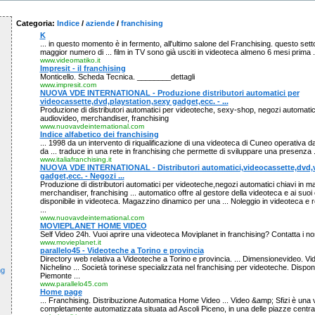
Categoria:
Indice
/
aziende
/
franchising
K
... in questo momento è in fermento, all'ultimo salone del Franchising. questo set
maggior numero di ... film in TV sono già usciti in videoteca almeno 6 mesi prima .
www.videomatiko.it
Impresit - il franchising
Monticello. Scheda Tecnica. ________dettagli
www.impresit.com
NUOVA VDE INTERNATIONAL - Produzione distributori automatici per
videocassette,dvd,playstation,sexy gadget,ecc. - ...
Produzione di distributori automatici per videoteche, sexy-shop, negozi automatic
audiovideo, merchandiser, franchising
www.nuovavdeinternational.com
Indice alfabetico dei franchising
... 1998 da un intervento di riqualificazione di una videoteca di Cuneo operativa d
da ... traduce in una rete in franchising che permette di sviluppare una presenza .
www.italiafranchising.it
NUOVA VDE INTERNATIONAL - Distributori automatici,videocassette,dvd,v
gadget,ecc. - Negozi ...
Produzione di distributori automatici per videoteche,negozi automatici chiavi in m
merchandiser, franchising ... automatico offre al gestore della videoteca e ai suoi cl
disponibile in videoteca. Magazzino dinamico per una ... Noleggio in videoteca e 
...
www.nuovavdeinternational.com
MOVIEPLANET HOME VIDEO
Self Video 24h. Vuoi aprire una videoteca Moviplanet in franchising? Contatta i nost
www.movieplanet.it
parallelo45 - Videoteche a Torino e provincia
Directory web relativa a Videoteche a Torino e provincia. ... Dimensionevideo. Vi
Nichelino ... Società torinese specializzata nel franchising per videoteche. Dispon
ng
Piemonte ...
www.parallelo45.com
Home page
... Franchising. Distribuzione Automatica Home Video ... Video &amp; Sfizi è una 
completamente automatizzata situata ad Ascoli Piceno, in una delle piazze centrali 