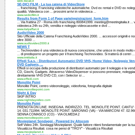
web.tiscali.it
SE-DICI FILM - La tua catena di VideoStore
... franchising. Francising videoteche automatiche. Dvd ex rental e DVD ex nolegg
qualità. Videoteca con ... prossimi arrivi in videoteca ...
www.sedicifilm.it
Results from Form 1 of Page varie/registrazioni_form.htm
... Via frattina 27 - Roma info franchising 800841999. meeting@meetingitalia.it ...
videoteca 24h su 24h, vendita e noleggio videocassette e dvd ...
www.italyaffari.it
AudioVideo 2000
Sito Ufficiale della Catena Franchising AudioVideo 2000. ... accessori originili e 
oltre 3000 ...
www.audiovideo2000.it
NEWS T
... Technovideo è una videoteca di nuova concezione, che unisce in modo molto 
... di predisporre un progetto per il franchising Technovideo. Si tratterà di centri ...
www.tmtitalia.it
Effedi S.a.s. - Distributori Automatici DVD VHS, Home Video, Noleggio Ven
DVD Gadgets, ...
Effedi si occupa della produzione di distributori automatici per il noleggio e la vend
CD, Giochi, Gadgets. Attraverso VideoDixpenser si possono prenotare, noleggiar
direttamente VHS DVD CD, con i Selector si ...
www.effedi.com
Monolite Point
Monolite Point, centro videonoleggio, videofonia, fotografia digitale
www.monolitepoint.com
Night & Day
SKIP INTRO
www.nightdayvideo.com
Monolite Point
PRENOTA ON LINE. INSEGNA. INDIRIZZO. TEL. MONOLITE POINT. CANTU' (C
14. 031.711994. MONOLITE POINT. SARONNO (VA) - VIA MARCONI 47. 02.96
SENNA COMASCO (CO) - VIA OLMEDA 2
www.monolitepoint.com
Movieplanet Sondaggi - Powered by Altocom
Self Video 24h. Sondaggi Movieplanet. Quale fattore ritieni fondamentale per la tua
Visualizza Risultati. cosa ne pensi di "TROY" - Visualizza Risultati
www.movieplanet.it