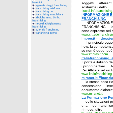
bambini
soggetti ... afferent
agenzia viaggi franchising
sostanziali dello ...
franchising telefonia
tiscali.infofranchising.
franchising pub
INFORMAZIONE E
franchising immobiliare
abbigliamento bimbo
FRANCHISING
franchising
... INFORMAZION
negozi abbigliamento
FRANCHISING ... la d
franchising
azienda franchising
sono espresse nel co
franchising intimo
www.cittadelfranchisin
Impresit - i dossie
... Il principale ogg
how: la competenza, 
se non è equo, può 
www.impresit.com
Italiafranchising l
Il portale italiano 
i propri partner. ...
Per Affiliarsi ad u
www.italiafranchising.
miranet.it Finanzi
... la stessa cosa ri
concessione ... in
documento elaborato
www.miranet.it
La Formazione Per
... delle situazioni 
una ... del franchiso
rinnovo, oltre ...