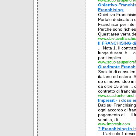
www.scuolasuperiorefr
Obiettivo Franchis
Franchising.
Obiettivo Franchisin
Portale dedicato a c
Franchisor per intera
Perchè sono richiesti 
Quest'area verrà defi
www.obiettivofranchisi
Il FRANCHISING di
... Nota 1. Il contrat
lunga durata, è ... o
parti implica ...
www.scuolasuperiorefr
Quadrante Franchi
Società di consulenz
italiano ed estero. S
up di nuove idee imp
da oltre 15 anni ... 
contratto di franchi
www.quadrantefranchis
Impresit - i dossi
Dati sul Franchisin
ogni accordo di fran
pagamento al ... Il 
vendita, di ...
www.impresit.com
? Franchising in It
... L'articolo 1 des