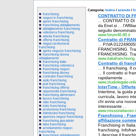
Categoria:
Indice
/
aziende
/
f
franchising
CONTRATTO DI F
negozi in franchising
... CONTRATTO DI FR
aprire franchising
da Enel.si ... l'Affi
franchising abbigliamento
abbigliamento franchising
seguito denominato 
videoteca franchising
www.forum46-90.it
attivita franchising
Contratto di FRA
offerta franchising
negozi profumeria
... P.IVA 01224900
franchising
FRANCHISING. Tra 
aprire negozio franchising
FRANCHISING. Tra: -
franchising donna
abbigliamento
www.italiafranchising.
franchising italia
Contratto di franc
franchising videoteca
... Il franchising. I
franchising negozi
... Il contratto si f
franchising disney
contratto franchising
rapidamente ...
asilo franchising
www.studiolegale-onl
pub franchising
InterTime - Offerte
franchising offerta
opportunita franchising
Intertime, la guida p
franchising alimentare
curricula, lavoro inte
lavoro franchising
chi avvia una nuova
nido franchising
interessante ...
tutto franchising
profumeria franchising
www.missionelavoro.i
intimissimi franchising
Franchising - Fran
apertura negozi franchising
affiliazione comme
franchising giocattolo
idea franchising
Franchising in Italia
arredamento negozi
franchising. Infofra
franchising
1 descrive il franc
franchising abbigliamento