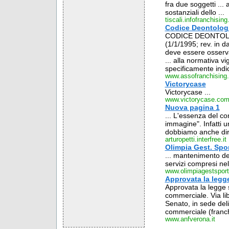
fra due soggetti ... 
sostanziali dello ...
tiscali.infofranchising.
Codice Deontolog
CODICE DEONTOLOGIC
(1/1/1995; rev. in 
deve essere osservat
... alla normativa v
specificamente indica
www.assofranchising.
Victorycase
Victorycase ...
www.victorycase.co
Nuova pagina 1
... L'essenza del con
immagine". Infatti u
dobbiamo anche dire
arturopetti.interfree.it
Olimpia Gest. Spor
... mantenimento del
servizi compresi ne
www.olimpiagestspor
Approvata la legge
Approvata la legge su
commerciale. Via lib
Senato, in sede delib
commerciale (franch
www.anfverona.it