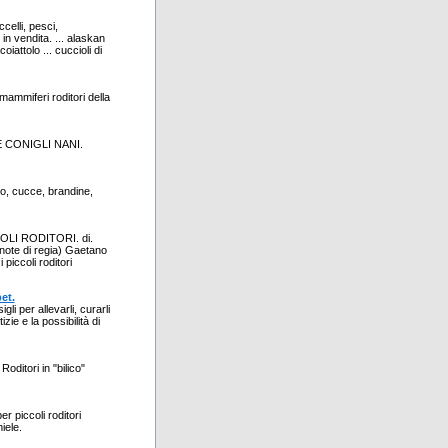
ccelli, pesci,
 in vendita. ... alaskan
iattolo ... cuccioli di
i mammiferi roditori della
E CONIGLI NANI.
ento, cucce, brandine,
OLI RODITORI. di.
ote di regia) Gaetano
 piccoli roditori
et.
gli per allevarli, curarli
izie e la possibilità di
oditori in "bilico"
iccoli roditori
iele.