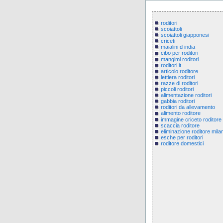
roditori
scoiattoli
scoiattoli giapponesi
criceti
maialini d india
cibo per roditori
mangimi roditori
roditori it
articolo roditore
lettiera roditori
razze di roditori
piccoli roditori
alimentazione roditori
gabbia roditori
roditori da allevamento
alimento roditore
immagine criceto roditore
scaccia roditore
eliminazione roditore mila
esche per roditori
roditore domestici