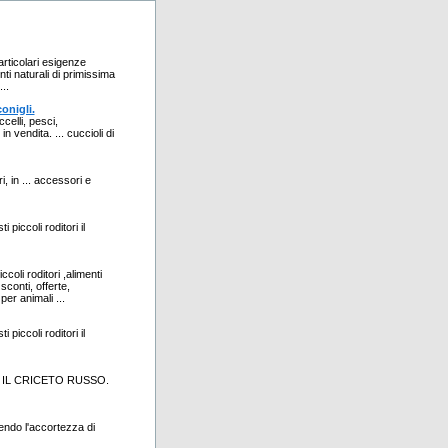
articolari esigenze
ti naturali di primissima
..
conigli.
ccelli, pesci,
in vendita. ... cuccioli di
ri, in ... accessori e
 piccoli roditori il
ccoli roditori ,alimenti
 sconti, offerte,
per animali ...
 piccoli roditori il
ICETO IL CRICETO RUSSO.
vendo l'accortezza di