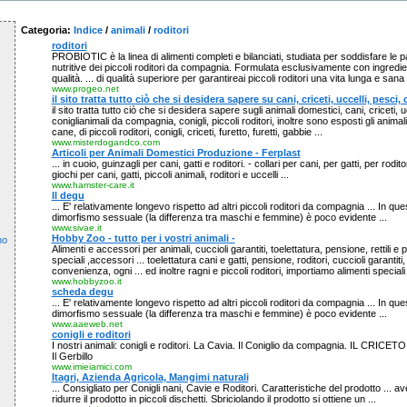
Categoria:
Indice
/
animali
/
roditori
roditori
PROBIOTIC è la linea di alimenti completi e bilanciati, studiata per soddisfare le p
nutritive dei piccoli roditori da compagnia. Formulata esclusivamente con ingredien
qualità. ... di qualità superiore per garantireai piccoli roditori una vita lunga e sana .
www.progeo.net
il sito tratta tutto ciò che si desidera sapere su cani, criceti, uccelli, pesci, 
il sito tratta tutto ciò che si desidera sapere sugli animali domestici, cani, criceti, u
coniglianimali da compagnia, conigli, piccoli roditori, inoltre sono esposti gli animali 
cane, di piccoli roditori, conigli, criceti, furetto, furetti, gabbie ...
www.misterdogandco.com
Articoli per Animali Domestici Produzione - Ferplast
... in cuoio, guinzagli per cani, gatti e roditori. - collari per cani, per gatti, per rodito
giochi per cani, gatti, piccoli animali, roditori e uccelli ...
www.hamster-care.it
Il degu
... E' relativamente longevo rispetto ad altri piccoli roditori da compagnia ... In questi
dimorfismo sessuale (la differenza tra maschi e femmine) è poco evidente ...
www.sivae.it
Hobby Zoo - tutto per i vostri animali -
no
Alimenti e accessori per animali, cuccioli garantiti, toelettatura, pensione, rettili e pi
speciali ,accessori ... toelettatura cani e gatti, pensione, roditori, cuccioli garantiti,
convenienza, ogni ... ed inoltre ragni e piccoli roditori, importiamo alimenti speciali 
www.hobbyzoo.it
scheda degu
... E' relativamente longevo rispetto ad altri piccoli roditori da compagnia ... In questi
dimorfismo sessuale (la differenza tra maschi e femmine) è poco evidente ...
www.aaeweb.net
conigli e roditori
I nostri animali: conigli e roditori. La Cavia. Il Coniglio da compagnia. IL CR
Il Gerbillo
www.imieiamici.com
Itagri, Azienda Agricola, Mangimi naturali
... Consigliato per Conigli nani, Cavie e Roditori. Caratteristiche del prodotto ... a
ridurre il prodotto in piccoli dischetti. Sbriciolando il prodotto si ottiene un ...