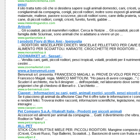
www.madeincremona.com
pesci
il sito tratta tutto ciò che si desidera sapere sugli animali domestici, cani, criceti, u
coniglianimali da compagnia, conigli, piccoli roditori, inoltre sono esposti gli animali
malamute, maltese, pastore scozzese, piccoli roditori sono, cane della prateria, sco
cane, di piccoli roditori, conigli, criceti, furetto, furetti, gabbie ...
www.misterdogandco.com
Articolo
... Gli scoiattoli, piccoli mammiferi roditori. Cerca le Notizie ... Gli scoiattoli, piccol
famiglia delle Sciurinae, sono animali che si adattano a vivere un po ...
www.gardanotizie.it
I prodotti Fiory di Mon Ami - Iperpuglia
... RODITORI. MISCELA PER CRICETI. MISCELA E PELLETTATO PER CAVIE 
ALIMENTO PER SCOIATTOLI. KARAOTE. CROCCHETTE PER RODITORI ...
www.monamishop.it
ZOOMARKET srl - Sassari -
... Vendita cani, gatti, piccoli roditori, pesci tropicali, volatili, prodotti per il nutrim
cestini ...
www.zoomarketsrl.com
www.a-benvenuti.com
Benvenuti srl. presenta. FRANCESCO MAGALI. in. PROVE DI VOLO PER PICC
Francesco Magali. regia. MARCO MATTOLINI. "Ho paura di avere coraggio..." ( n
Scuderi è architetto, ma fa il designer. ... dell'ospedale, nel laboratorio dove sente i
prigionieri che gli chiedono di liberarli o . L'architetto ...
www.a-benvenuti.com
Ciaopet - Informazioni su cani, gatti, animali esotici, uccelli, pesci piccoli p
Se ti piacciono gli animali da affezione Ciao Pet ti offre tutte le informazioni e i consi
e renderli felici. Troverai inoltre racconti, informazioni scientifiche, legislazione, not
interagire ...
www.ciaopet.com
Pet Company S.p.A.-Vitakraft Italia - Prodotti per piccoli animali
Accessori ed alimenti per animali da compagnia ... Gatti: il divertimento che vibra. R
Roditori in "bilico" ...
www.petcompany.it
ALL-PET
STICK CON FRUTTA E MIELE PER. PICCOLI RODITORI. Mangime composto per p
(Criceti, Criceti Russi, Topi Ballerini, Scoiattoli...). Bastoncini di semi con frutta e m
www.allpet.it