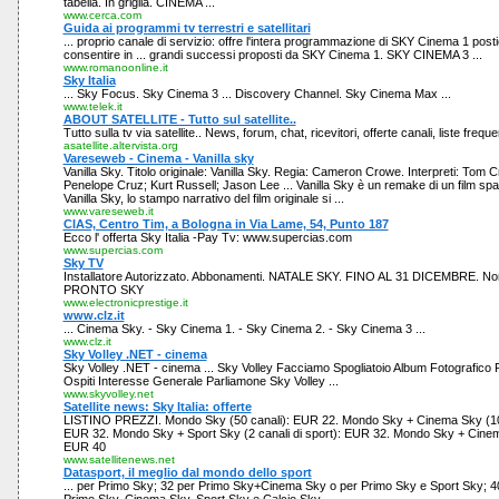
tabella. In griglia. CINEMA ...
www.cerca.com
Guida ai programmi tv terrestri e satellitari
... proprio canale di servizio: offre l'intera programmazione di SKY Cinema 1 postic
consentire in ... grandi successi proposti da SKY Cinema 1. SKY CINEMA 3 ...
www.romanoonline.it
Sky Italia
... Sky Focus. Sky Cinema 3 ... Discovery Channel. Sky Cinema Max ...
www.telek.it
ABOUT SATELLITE - Tutto sul satellite..
Tutto sulla tv via satellite.. News, forum, chat, ricevitori, offerte canali, liste freque
asatellite.altervista.org
Vareseweb - Cinema - Vanilla sky
Vanilla Sky. Titolo originale: Vanilla Sky. Regia: Cameron Crowe. Interpreti: Tom
Penelope Cruz; Kurt Russell; Jason Lee ... Vanilla Sky è un remake di un film spag
Vanilla Sky, lo stampo narrativo del film originale si ...
www.vareseweb.it
CIAS, Centro Tim, a Bologna in Via Lame, 54, Punto 187
Ecco l' offerta Sky Italia -Pay Tv: www.supercias.com
www.supercias.com
Sky TV
Installatore Autorizzato. Abbonamenti. NATALE SKY. FINO AL 31 DICEMBRE. Non
PRONTO SKY
www.electronicprestige.it
www.clz.it
... Cinema Sky. - Sky Cinema 1. - Sky Cinema 2. - Sky Cinema 3 ...
www.clz.it
Sky Volley .NET - cinema
Sky Volley .NET - cinema ... Sky Volley Facciamo Spogliatoio Album Fotografico 
Ospiti Interesse Generale Parliamone Sky Volley ...
www.skyvolley.net
Satellite news: Sky Italia: offerte
LISTINO PREZZI. Mondo Sky (50 canali): EUR 22. Mondo Sky + Cinema Sky (10 
EUR 32. Mondo Sky + Sport Sky (2 canali di sport): EUR 32. Mondo Sky + Cine
EUR 40
www.satellitenews.net
Datasport, il meglio dal mondo dello sport
... per Primo Sky; 32 per Primo Sky+Cinema Sky o per Primo Sky e Sport Sky; 40