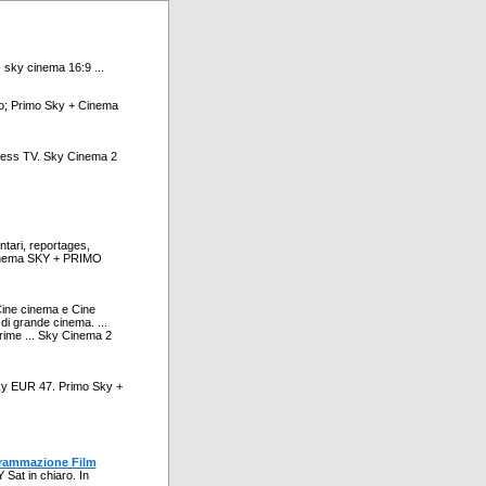
- sky cinema 16:9 ...
ro; Primo Sky + Cinema
dress TV. Sky Cinema 2
tari, reportages,
o. Cinema SKY + PRIMO
ine cinema e Cine
di grande cinema. ...
prime ... Sky Cinema 2
ky EUR 47. Primo Sky +
ogrammazione Film
Sat in chiaro. In