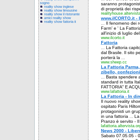
sogno
saranno protagoniste
reality show inglese
di proprietà dei rispet
reality show limousine
realityhouse.altervist
reality show il ristorante
www.ilCORTO.it - 
amici reality show
reality show fattoria it
... Il fenomeno dei 
Farm' e ' La Fattoria
all'inizio di luglio del 
www.ilcorto.it
Fattoria
... La Fattoria capit
dal Brasile. Il sito 
porterà la ...
www.sheep.cc
La Fattoria Parma, 
zibello, confezioni
... Basta spendere 
standard in tutta 
FATTORIA" E ACQU
www.lafattoria.it
La Fattoria - In di
Il nuovo reality sho
ospitato Paris Hilt
protagonisti un gru
in una fattoria ... La
Pranzo è servito - Il
lafattoria.altervista.or
News 2000 - Libero 
Sabato 07.05.05 - 0