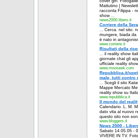
cover girl. Fotogaller
Mattutino | Newslett
racconta Filippa - 
show ...
news2000.libero.it
Corriere della Sera
... Cerca. nel sito. 
mungere, biada da r
è nato in antagonism
www.corriere.it
Risultati della rice
... il reality show it
giornate chat gli appa
ufficiale reality show
www.mooseek.com
Repubblica.it/spet
male, tutti contro 
... Scegli il sito K
Mappe Mercato Meteo
reality show su Itali
www.repubblica.it
Il mondo del reali
Calendario. L. M. M. 
dato vita al nuovo r
questo sito non sono
www.bloggers.it
News 2000 - Libero
Sabato 14.05.05 - 0
VIVERE IN TV. Fotoga