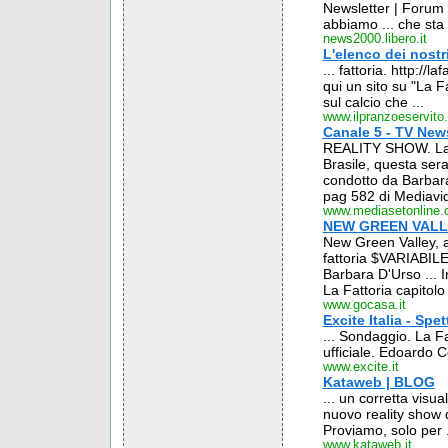
Newsletter | Forum ..
abbiamo ... che sta 
news2000.libero.it
L'elenco dei nostri
... fattoria. http://l
qui un sito su "La Fa
sul calcio che ...
www.ilpranzoeservito.
Canale 5 - TV News
REALITY SHOW. La Fat
Brasile, questa ser
condotto da Barbara
pag 582 di Mediavide
www.mediasetonline
NEW GREEN VALLE
New Green Valley, a
fattoria $VARIABILE3
Barbara D'Urso ... In
La Fattoria capitolo
www.gocasa.it
Excite Italia - Spe
... Sondaggio. La Fat
ufficiale. Edoardo Co
www.excite.it
Kataweb | BLOG
... un corretta visua
nuovo reality show d
Proviamo, solo per .
www.kataweb.it