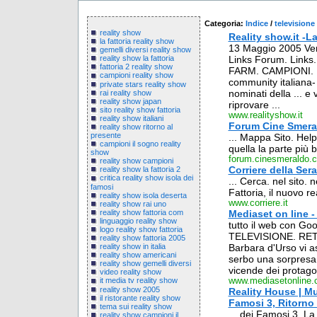
Categoria:
Indice
/
televisione
reality show
Reality show.it -L
la fattoria reality show
13 Maggio 2005 Ven. 
gemelli diversi reality show
Links Forum. Links.
reality show la fattoria
fattoria 2 reality show
FARM. CAMPIONI. LA
campioni reality show
community italiana- 
private stars reality show
nominati della ... e 
rai reality show
reality show japan
riprovare ...
sito reality show fattoria
www.realityshow.it
reality show italiani
Forum Cine Smeral
reality show ritorno al
presente
... Mappa Sito. Help
campioni il sogno reality
quella la parte più be
show
forum.cinesmeraldo.
reality show campioni
Corriere della Ser
reality show la fattoria 2
critica reality show isola dei
... Cerca. nel sito.
famosi
Fattoria, il nuovo re
reality show isola deserta
www.corriere.it
reality show rai uno
reality show fattoria com
Mediaset on line 
linguaggio reality show
tutto il web con G
logo reality show fattoria
TELEVISIONE. RETI
reality show fattoria 2005
Barbara d'Urso vi a
reality show in italia
reality show americani
serbo una sorpresa p
reality show gemelli diversi
vicende dei protagoni
video reality show
www.mediasetonline
it media tv reality show
reality show 2005
Reality House | Mu
il ristorante reality show
Famosi 3, Ritorno 
tema sui reality show
... dei Famosi 3, La 
reality show campioni il