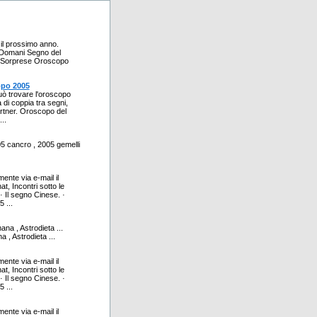
 il prossimo anno.
i Domani Segno del
5 Sorprese Oroscopo
opo 2005
può trovare l'oroscopo
 di coppia tra segni,
artner. Oroscopo del
..
05 cancro , 2005 gemelli
ente via e-mail il
, Incontri sotto le
· Il segno Cinese. ·
 ...
na , Astrodieta ...
, Astrodieta ...
ente via e-mail il
, Incontri sotto le
· Il segno Cinese. ·
 ...
ente via e-mail il