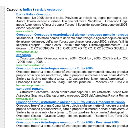
Categoria:
Indice
/
servizi
/
oroscopo
Excite Italia - Oroscopo
Oroscopo. Un 2005 pieno di stelle. Previsioni astrologiche, segno per segno, per
Amore, lavoro, denaro e fortuna. Il segno del mese: Sagittario ... Oroscopo Ogg
mese Ascendente Affinità di coppia Tarocchi Segni del segno Oroscopo del 200
cinese Vip del mese ...
www.excite.it
Oroscopo - Oroscopo e Astrologia del giorno - oroscopo mensile - orosc
smsmania.it - sito molto completo dedicato all'astrologia e agli oroscopi in cui si 
del giorno, del mese, dell'anno, l'oroscopo cinese, oroscopo 2005, celtico, l'affinità
scoprire il proprio ... Mms Gratis. Forum. Oroscopo. Ultimo Aggiornamento: ... P
Giorno! ... OROSCOPO ARIETE. OROSCOPO TORO. OROSCOPO GEMELLI .
www.smsmania.it
oroscopo
... Oroscopo online. Oroscopo online . 2004 , 2004 fox , 2005 , 2005 branko , 20
, 2005 pesci , 2005 ...
www.motoreitaliano.it
Oroscopo free - Astrologia e oroscopi > Tutto 2005
Oroscopo free e' la prima Comunità Astrologica che permette di ricevere gratuitam
proprio oroscopo personalizzato, oltre a proporre numerosi servizi come AstroChat
Stelle e tantissime rubriche a tema. ... Oroscopo-free: la comunità Astrologica! ... 
Oroscopo Cinese. · Oracolo Ching. · Incensi planetari. · Racconti Zen. Tutto 2005
bart.oroscopofree.com
campeggi romana
... Astrodieta Scamorza Bianca branko oroscopo 2005 del Astrodieta Ricotta Roma
Astrodieta Scamorza Bianca branko oroscopo 2005 del Astrodieta Ricotta Romana 
www.alguer.it
Oroscopo free - Astrologia e oroscopi > Tutto 2005 > Oroscopi dell'anno
Oroscopo free e' la prima Comunità Astrologica che permette di ricevere gratuitam
proprio oroscopo personalizzato, oltre a proporre numerosi servizi come AstroChat
Stelle e tantissime rubriche a tema. ... Oroscopo-free: la comunità Astrologica! ... 
Oroscopo Cinese. · Oracolo Ching. · Incensi planetari. · Racconti Zen. Tutto 2005
www.oroscopofree.com
Oroscopo free - Astrologia e oroscopi > Tutto 2005 > Previsioni 2005
Oroscopo free e' la prima Comunità Astrologica che permette di ricevere gratuitam