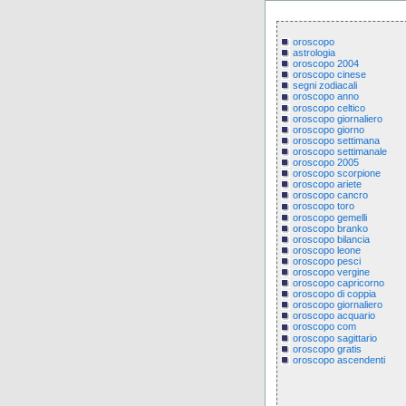
oroscopo
astrologia
oroscopo 2004
oroscopo cinese
segni zodiacali
oroscopo anno
oroscopo celtico
oroscopo giornaliero
oroscopo giorno
oroscopo settimana
oroscopo settimanale
oroscopo 2005
oroscopo scorpione
oroscopo ariete
oroscopo cancro
oroscopo toro
oroscopo gemelli
oroscopo branko
oroscopo bilancia
oroscopo leone
oroscopo pesci
oroscopo vergine
oroscopo capricorno
oroscopo di coppia
oroscopo giornaliero
oroscopo acquario
oroscopo com
oroscopo sagittario
oroscopo gratis
oroscopo ascendenti