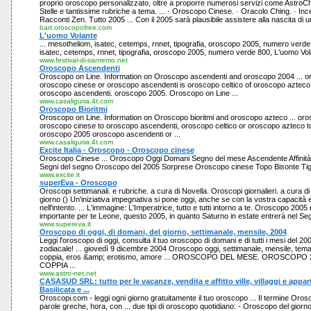
proprio oroscopo personalizzato, oltre a proporre numerosi servizi come AstroChat
Stelle e tantissime rubriche a tema. ... · Oroscopo Cinese. · Oracolo Ching. · Ince
Racconti Zen. Tutto 2005 ... Con il 2005 sarà plausibile assistere alla nascita di u
bart.oroscopofree.com
L'uomo Volante
... mesotheliom, isatec, cetemps, rnnet, tipografia, oroscopo 2005, numero verde 
isatec, cetemps, rnnet, tipografia, oroscopo 2005, numero verde 800, L'uomo Vola
www.festival-di-sanremo.net
Oroscopo Ascendenti
Oroscopo on Line. Information on Oroscopo ascendenti and oroscopo 2004 ... or
oroscopo cinese or oroscopo ascendenti is oroscopo celtico of oroscopo azteco
oroscopo ascendenti. oroscopo 2005. Oroscopo on Line ...
www.casaliguria.4t.com
Oroscopo Bioritmi
Oroscopo on Line. Information on Oroscopo bioritmi and oroscopo azteco ... oros
oroscopo cinese to oroscopo ascendenti, oroscopo celtico or oroscopo azteco 
oroscopo 2005 oroscopo ascendenti or ...
www.casaliguria.4t.com
Excite Italia - Oroscopo - Oroscopo cinese
Oroscopo Cinese ... Oroscopo Oggi Domani Segno del mese Ascendente Affinità 
Segni del segno Oroscopo del 2005 Sorprese Oroscopo cinese Topo Bisonte Tigr
www.excite.it
superEva - Oroscopo
Oroscopi settimanali. e rubriche. a cura di Novella. Oroscopi giornalieri. a cura d
giorno () Un'iniziativa impegnativa si pone oggi, anche se con la vostra capacità e
nell'intento. ... L'immagine: L'Imperatrice, tutto e tutti intorno a te. Oroscopo 2005
importante per te Leone, questo 2005, in quanto Saturno in estate entrerà nel Seg
www.supereva.it
Oroscopo di oggi, di domani, del giorno, settimanale, mensile, 2004
Leggi l'oroscopo di oggi, consulta il tuo oroscopo di domani e di tutti i mesi del 2
zodiacale! ... giovedì 9 dicembre 2004 Oroscopo oggi, settimanale, mensile, tema n
coppia, eros &amp; erotismo, amore ... OROSCOPO DEL MESE. OROSCOP
COPPIA ...
www.astro-net.net
CASASUD SRL: tutto per le vacanze, vendita e affitto ville, villaggi e appar
Basilicata e ...
Oroscopi.com - leggi ogni giorno gratuitamente il tuo oroscopo ... Il termine Oro
parole greche, hora, con ... due tipi di oroscopo quotidiano: - Oroscopo del giorno 