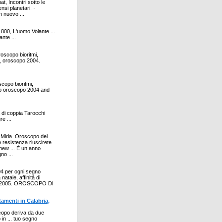
, Incontri sotto le
nsi planetari. ·
n nuovo ...
800, L'uomo Volante ...
nte ...
oscopo bioritmi,
, oroscopo 2004.
copo bioritmi,
to oroscopo 2004 and
di coppia Tarocchi
e ...
i Miria. Oroscopo del
 resistenza riuscirete
 new ... È un anno
no ...
004 per ogni segno
atale, affinità di
O 2005. OROSCOPO DI
tamenti in Calabria,
scopo deriva da due
in ... tuo segno