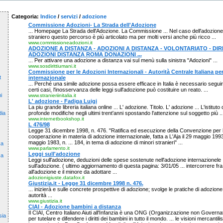
Categoria:
Indice
/
servizi
/
adozione
Commissione Adozioni- La Strada dell'Adozione
... Homepage La Strada dell'Adozione. La Commissione ... Nel caso dell'adozion
straniero questo percorso è più articolato ma per molti versi anche più ricco ...
www.commissioneadozioni.it
ADOZIONE A DISTANZA - ADOZIONI A DISTANZA - VOLONTARIATO - DIRI
ADOZIONI DISTANZA ROMA DONAZIONI ...
... Per attivare una adozione a distanza vai sul menù sulla sinistra "Adozioni" ...
www.sosdirittiumani.it
Commissione per le Adozioni Internazionali - Autorità Centrale Italiana pe
t
internazionale
... Perché una simile adozione possa essere efficace in Italia è necessario seguir
certi casi, l'inosservanza delle leggi sull'adozione può costituire un reato. ...
i
www.stranieriinitalia.it
L' adozione - Fadiga Luigi
La piu grande libreria italiana online ... L' adozione. Titolo. L' adozione ... L'istitut
profonde modifiche negli ultimi trent'anni spostando l'attenzione sul soggetto più ..
dia
www.internetbookshop.it
L 476/98
Legge 31 dicembre 1998, n. 476. "Ratifica ed esecuzione della Convenzione per la 
cooperazione in materia di adozione internazionale, fatta a L'Aja il 29 maggio 1993
maggio 1983, n. ... 184, in tema di adozione di minori stranieri" ...
ka
www.parlamento.it
Leggi sull'adozione
za
Leggi sull'adozione, deduzioni delle spese sostenute nell'adozione internazionele ... 
sull'adozione. ( ultimo aggiornamento di questa pagina: 3/01/05 ... intercorrere fra
all'adozione e il minore da adottare ...
adozionigiuste.datafox.it
Giustizia.it - Legge 31 dicembre 1998 n. 476.
... inizierà e sulle concrete prospettive di adozione; svolge le pratiche di adozion
autorità ...
www.giustizia.it
CIAI - Adozione bambini a distanza
Il CIAI, Centro Italiano Aiuti all'Infanzia è una ONG (Organizzazione non Governa
sia
per tutelare e difendere i diritti dei bambini in tutto il mondo. ... le visioni mercantil