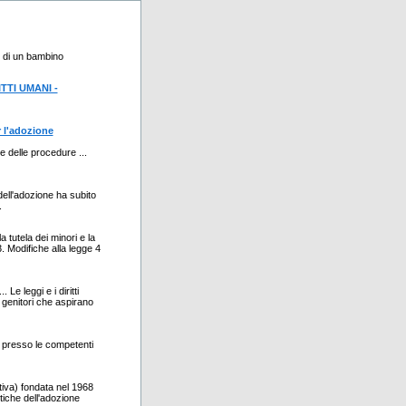
e di un bambino
TTI UMANI -
r l'adozione
e delle procedure ...
o dell'adozione ha subito
.
tutela dei minori e la
. Modifiche alla legge 4
Le leggi e i diritti
 genitori che aspirano
e presso le competenti
tiva) fondata nel 1968
istiche dell'adozione