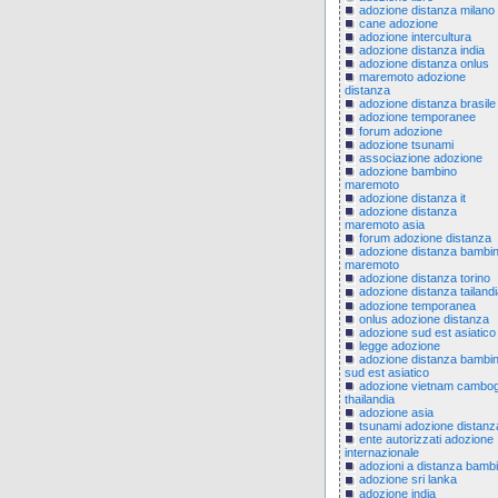
adozione distanza milano
cane adozione
adozione intercultura
adozione distanza india
adozione distanza onlus
maremoto adozione
distanza
adozione distanza brasile
adozione temporanee
forum adozione
adozione tsunami
associazione adozione
adozione bambino
maremoto
adozione distanza it
adozione distanza
maremoto asia
forum adozione distanza
adozione distanza bambi
maremoto
adozione distanza torino
adozione distanza tailand
adozione temporanea
onlus adozione distanza
adozione sud est asiatico
legge adozione
adozione distanza bambi
sud est asiatico
adozione vietnam cambog
thailandia
adozione asia
tsunami adozione distanz
ente autorizzati adozione
internazionale
adozioni a distanza bambi
adozione sri lanka
adozione india