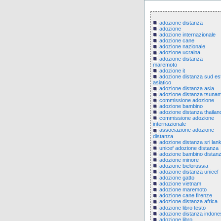
adozione distanza
adozione
adozione internazionale
adozione cane
adozione nazionale
adozione ucraina
adozione distanza
maremoto
adozione it
adozione distanza sud es
asiatico
adozione distanza asia
adozione distanza tsunam
commissione adozione
adozione bambino
adozione distanza thailan
commissione adozione
internazionale
associazione adozione
distanza
adozione distanza sri lan
unicef adozione distanza
adozione bambino distan
adozione minore
adozione bielorussia
adozione distanza unicef
adozione gatto
adozione vietnam
adozione maremoto
adozione cane firenze
adozione distanza africa
adozione libro testo
adozione distanza indone
adozione libro