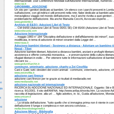
internazionale. Due Conferenze Mondiali sull'Adozione Internazionale, numerosi ..
www.ciai.it
GIROBIMBI...ADOZIONE
Un sito per i genitori dedicato ai bambini. Un elenco con i parchi presenti in Lomb
sull'adozione, con gli indirizzi utili presenti nella rete; fiabe dedicate ai bambini adotta
meraviglioso viaggio nel mondo dell'adozione, ma è anche rivolta a quei genitori ..
problematiche dell'adozione. Ma anche Manuela Cecchi, Avvocato esperto ...
www.girobimbi.it
Archivio di E&S©: Adozioni Libri di Testo
... CM 64/00 (Adozione Libri di Testo 00/01 SE) CM 65/00 (Adozione Libri di Testo
www.edscuola.com
Adozione Internazionale
... maggio 1983 n° 184 "Disciplina dell'adozione e dell'affidamento dei minori", s
modificata, in tema di adozione di minori stranieri dalla Legge del ...
www.naaa.it
Adozione bambini tibetani - Sostegno a distanza - Adottare un bambino ti
Nepal - Tibet
Adozione bambini tibetani. Adozioni a distanza bambini, anziani e profughi tibetani
assistenza e offerte comunità monastica. ... e preservazione della cultura tibetan
no
rifugiati tibetani in esilio ... Per ottenere tutte le informazioni sull'adozione di bambi
cliccare su ...
www.geduntharchin.it
commune, veterinario, adozione, charity a Zei Cinofilia
ia
Cani e Gatti: tutti i desideri dei vostri animali - commune, veterinario, adozione, cha
www.zeicinofilia.it
adozione cani firenze
adozione cani firenze per te grazie ai risultati di mediaradio.net
www.mediaradio.net
no
adozione nazionale ed internazionale
RICERCA SU ADOZIONE NAZIONALE ED INTERNAZIONALE. Oggetto: Siti e Bibli
ia
ricerca: 9/1/2001. Il sito dell'ANFAA. http://www.anfaa.it/novita.htm. La sezione 
raccolta di legislazione. alla url: ... figlio adottivo, in: Id., Guida all'adozione, Mond
www.unicam.it
a
adozione
... La strada dell'adozione. "tutto quello che si immagina prima non è niente in conf
dell'adozione è lunga e complessa e non ancora conclusa ...
ni
mollar.ilmondodeigemelli.it
Adozione Minori - Bibligrafia