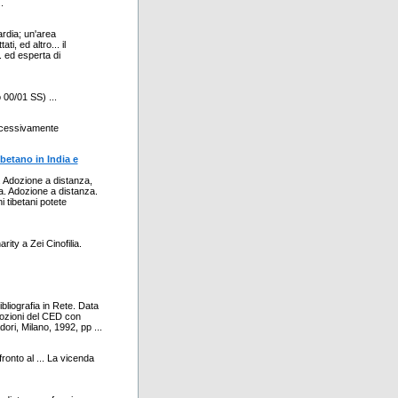
.
ardia; un'area
ti, ed altro... il
. ed esperta di
 00/01 SS) ...
uccessivamente
betano in India e
. Adozione a distanza,
a. Adozione a distanza.
ni tibetani potete
rity a Zei Cinofilia.
ografia in Rete. Data
Adozioni del CED con
adori, Milano, 1992, pp ...
ronto al ... La vicenda