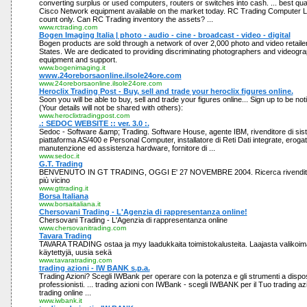
converting surplus or used computers, routers or switches into cash. ... best qu
Cisco Network equipment available on the market today. RC Trading Computer Li
count only. Can RC Trading inventory the assets? ...
www.rctrading.com
Bogen Imaging Italia | photo - audio - cine - broadcast - video - digital
Bogen products are sold through a network of over 2,000 photo and video retaile
States. We are dedicated to providing discriminating photographers and videograp
equipment and support.
www.bogenimaging.it
www.24oreborsaonline.ilsole24ore.com
www.24oreborsaonline.ilsole24ore.com
Heroclix Trading Post - Buy, sell and trade your heroclix figures online.
Soon you will be able to buy, sell and trade your figures online... Sign up to be not
(Your details will not be shared with others):
www.heroclixtradingpost.com
.: SEDOC WEBSITE :: ver. 3.0 :.
Sedoc - Software &amp; Trading. Software House, agente IBM, rivenditore di sist
piattaforma AS/400 e Personal Computer, installatore di Reti Dati integrate, erogato
manutenzione ed assistenza hardware, fornitore di ...
www.sedoc.it
G.T. Trading
BENVENUTO IN GT TRADING, OGGI E' 27 NOVEMBRE 2004. Ricerca rivenditori. 
più vicino
www.gttrading.it
Borsa Italiana
www.borsaitaliana.it
Chersovani Trading - L'Agenzia di rappresentanza online!
Chersovani Trading - L'Agenzia di rappresentanza online
www.chersovanitrading.com
Tavara Trading
TAVARA TRADING ostaa ja myy laadukkaita toimistokalusteita. Laajasta valikoim
käytettyjä, uusia sekä
www.tavaratrading.com
trading azioni - IW BANK s.p.a.
Trading Azioni? Scegli IWBank per operare con la potenza e gli strumenti a dispos
professionisti. ... trading azioni con IWBank - scegli IWBANK per il Tuo trading azio
trading online ...
www.iwbank.it