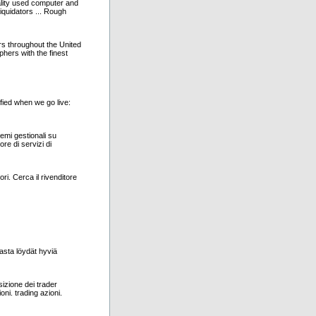
ality used computer and
quidators ... Rough
rs throughout the United
hers with the finest
ified when we go live:
emi gestionali su
re di servizi di
Cerca il rivenditore
asta löydät hyviä
izione dei trader
ni. trading azioni.