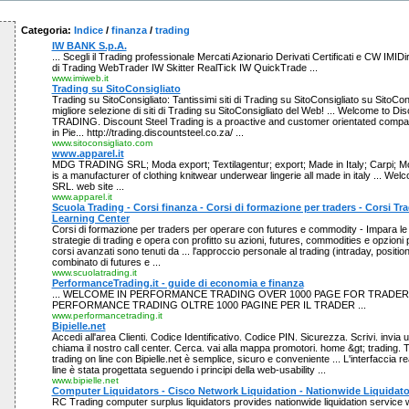
Categoria:
Indice
/
finanza
/
trading
IW BANK S.p.A.
... Scegli il Trading professionale Mercati Azionario Derivati Certificati e CW IMI
di Trading WebTrader IW Skitter RealTick IW QuickTrade ...
www.imiweb.it
Trading su SitoConsigliato
Trading su SitoConsigliato: Tantissimi siti di Trading su SitoConsigliato su SitoConsi
migliore selezione di siti di Trading su SitoConsigliato del Web! ... Welcome to Disc
TRADING. Discount Steel Trading is a proactive and customer orientated compan
in Pie... http://trading.discountsteel.co.za/ ...
www.sitoconsigliato.com
www.apparel.it
MDG TRADING SRL; Moda export; Textilagentur; export; Made in Italy; Carpi
is a manufacturer of clothing knitwear underwear lingerie all made in italy ...
SRL. web site ...
www.apparel.it
Scuola Trading - Corsi finanza - Corsi di formazione per traders - Corsi Tra
Learning Center
Corsi di formazione per traders per operare con futures e commodity - Impara le 
strategie di trading e opera con profitto su azioni, futures, commodities e opzioni pa
corsi avanzati sono tenuti da ... l'approccio personale al trading (intraday, position
combinato di futures e ...
www.scuolatrading.it
PerformanceTrading.it - guide di economia e finanza
... WELCOME IN PERFORMANCE TRADING OVER 1000 PAGE FOR TRADER
PERFORMANCE TRADING OLTRE 1000 PAGINE PER IL TRADER ...
www.performancetrading.it
Bipielle.net
Accedi all'area Clienti. Codice Identificativo. Codice PIN. Sicurezza. Scrivi. invia 
chiama il nostro call center. Cerca. vai alla mappa promotori. home &gt; trading. T
trading on line con Bipielle.net è semplice, sicuro e conveniente ... L'interfaccia rea
line è stata progettata seguendo i principi della web-usability ...
www.bipielle.net
Computer Liquidators - Cisco Network Liquidation - Nationwide Liquidato
RC Trading computer surplus liquidators provides nationwide liquidation service w