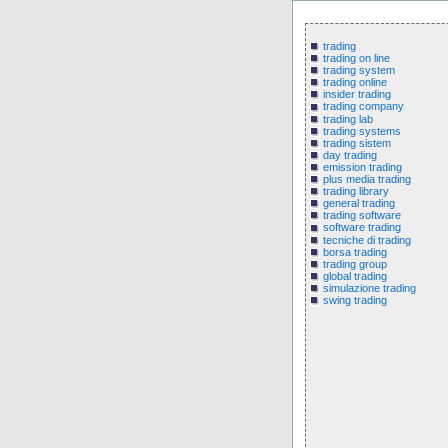
trading
trading on line
trading system
trading online
insider trading
trading company
trading lab
trading systems
trading sistem
day trading
emission trading
plus media trading
trading library
general trading
trading software
software trading
tecniche di trading
borsa trading
trading group
global trading
simulazione trading
swing trading