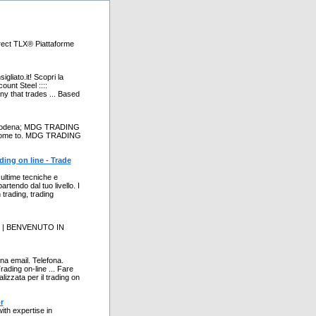
Direct TLX® Piattaforme
gliato.it! Scopri la
ount Steel ::::
y that trades ... Based
; Modena; MDG TRADING
 Welcome to. MDG TRADING
ding on line - Trade
ultime tecniche e
rtendo dal tuo livello. I
 trading, trading
 | BENVENUTO IN
una email. Telefona.
rading on-line ... Fare
lizzata per il trading on
r
ith expertise in