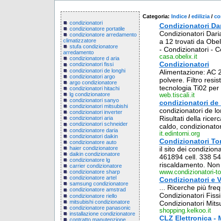
Categoria:
Indice
/
edilizia
/
co
condizionatori
Condizionatori Da
condizionatore portatile
Condizionatori Daria.
condizionatore arredamento
a 12 trovati da Obel
climatizzatore
stufa condizionatore
- Condizionatori - C
arredamento
casa.obelix.it
condizionatore d aria
Condizionatori
condizionatori fissi
condizionatori de longhi
Alimentazione: AC 2
condizionatori argo
polvere. Filtro resis
argo condizionatore
tecnologia Ti02 per
condizionatori hitachi
lg condizionatore
web.tiscali.it
condizionatori sanyo
condizionatori de
condizionatori mitsubishi
condizionatori de lon
condizionatori inverter
Risultati della ricer
condizionatori aria
condizionatori schneider
caldo, condizionatori
condizionatore daria
it.edintorni.org
condizionatori daikin
Condizionatori Tor
condizionatore auto
haier condizionatore
il sito dei condiziona
daikin condizionatore
461894 cell. 338 543
condizionatore lg
riscaldamento. Non s
carrier condizionatore
www.condizionatori-t
condizionatore sharp
condizionatore artel
Condizionatori e V
samsung condizionatore
... Ricerche più fre
condizionatore amstrad
Condizionatori Fiss
condizionatore riello
mitsubishi condizionatore
Condizionatori Mitsu
condizionatore panasonic
shopping.kelkoo.it
installazione condizionatore
CLZ Elettronica - M
contratto manutenzione