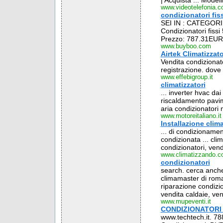
| Acquista ... Modell
www.videotelefonia.
condizionatori fiss
SEI IN : CATEGOR
Condizionatori fissi
Prezzo: 787.31EUR.
www.buyboo.com
Airtek Climatizzato
Vendita condizionat
registrazione. dove
www.effebigroup.it
climatizzatori
... inverter hvac dai
riscaldamento pavime
aria condizionatori 
www.motoreitaliano.it
Installazione clim
... di condizioname
condizionata ... clim
condizionatori, vendi
www.climatizzando.
condizionatori
search. cerca anche
climamaster di roma 
riparazione condizio
vendita caldaie, ven
www.mupeventi.it
CONDIZIONATORI -
www.techtech.it. 7885