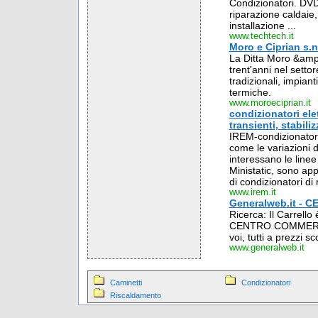
Condizionatori. DVD 
riparazione caldaie,
installazione ...
www.techtech.it
Moro e Ciprian s.n.
La Ditta Moro &amp;
trent'anni nel settor
tradizionali, impiant
termiche.
www.moroeciprian.it
condizionatori elet
transienti, stabiliz
IREM-condizionatori 
come le variazioni di
interessano le linee 
Ministatic, sono ap
di condizionatori di 
www.irem.it
Generalweb.it -
Ricerca: Il Carrel
CENTRO COMMERCIALE
voi, tutti a prezzi sc
www.generalweb.it
Caminetti
Condizionatori
Riscaldamento