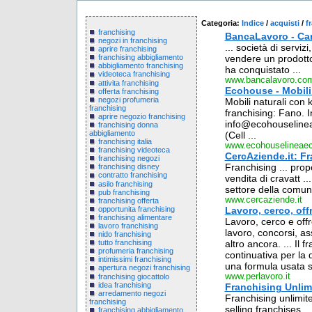
Categoria:
Indice
/
acquisti
/
f
franchising
BancaLavoro - Cana
negozi in franchising
... società di serviz
aprire franchising
vendere un prodotto
franchising abbigliamento
abbigliamento franchising
ha conquistato ...
videoteca franchising
www.bancalavoro.co
attivita franchising
Ecohouse - Mobili
offerta franchising
negozi profumeria
Mobili naturali con 
franchising
franchising: Fano. I
aprire negozio franchising
info@ecohouselineae
franchising donna
abbigliamento
(Cell ...
franchising italia
www.ecohouselineaeco
franchising videoteca
CercAziende.it: F
franchising negozi
Franchising ... prop
franchising disney
contratto franchising
vendita di cravatt .
asilo franchising
settore della comuni
pub franchising
www.cercaziende.it
franchising offerta
opportunita franchising
Lavoro, cerco, offr
franchising alimentare
Lavoro, cerco e offro 
lavoro franchising
lavoro, concorsi, as
nido franchising
altro ancora. ... Il 
tutto franchising
profumeria franchising
continuativa per la d
intimissimi franchising
una formula usata so
apertura negozi franchising
www.perlavoro.it
franchising giocattolo
idea franchising
Franchising Unlim
arredamento negozi
Franchising unlimit
franchising
selling franchises 
franchising abbigliamento