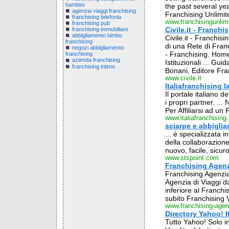
bambini
the past several ye
agenzia viaggi franchising
Franchising Unlimite
franchising telefonia
www.franchisingunlim
franchising pub
Civile.it - Franchi
franchising immobiliare
abbigliamento bimbo
Civile.it - Franchis
franchising
di una Rete di Franc
negozi abbigliamento
- Franchising. Home
franchising
azienda franchising
Istituzionali ... Gu
franchising intimo
Bonani, Editore Fran
www.civile.it
Italiafranchising l
Il portale italiano 
i propri partner. ...
Per Affiliarsi ad u
www.italiafranchising.
sciarpe e abbiglia
... è specializzata 
della collaborazione
nuovo, facile, sicuro 
www.stspoint.com
Franchising Agenz
Franchising Agenzia
Agenzia di Viaggi da
inferiore al Franchis
subito Franchising 
www.franchising-agen
Directory Yahoo! I
Tutto Yahoo! Solo 