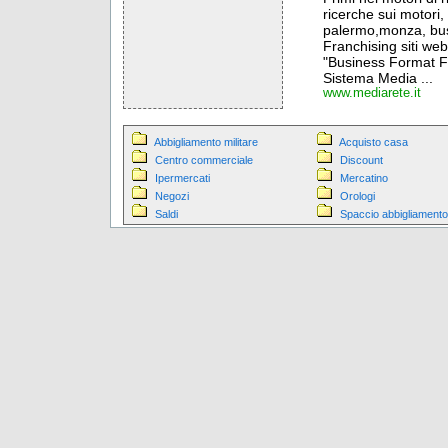
ricerche sui motori,
palermo,monza, bust
Franchising siti web 
"Business Format Fr
Sistema Media ...
www.mediarete.it
Abbigliamento militare
Acquisto casa
Centro commerciale
Discount
Ipermercati
Mercatino
Negozi
Orologi
Saldi
Spaccio abbigliamento