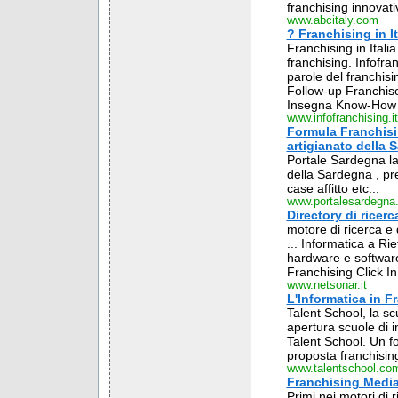
franchising innovati
www.abcitaly.com
? Franchising in It
Franchising in Italia
franchising. Infofra
parole del franchisi
Follow-up Franchise
Insegna Know-How .
www.infofranchising.it
Formula Franchisin
artigianato della 
Portale Sardegna la 
della Sardegna , pre
case affitto etc...
www.portalesardegna
Directory di ricerc
motore di ricerca e
... Informatica a Rie
hardware e software
Franchising Click In:
www.netsonar.it
L'Informatica in F
Talent School, la scu
apertura scuole di in
Talent School. Un fo
proposta franchising
www.talentschool.co
Franchising Mediar
Primi nei motori di 