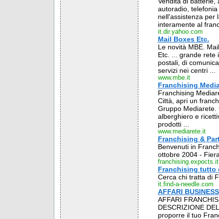
Vendita di batterie, 
autoradio, telefonia
nell'assistenza per la
interamente al franch
it.dir.yahoo.com
Mail Boxes Etc.
Le novità MBE. Mail
Etc. ... grande rete
postali, di comunicaz
servizi nei centri ...
www.mbe.it
Franchising Mediar
Franchising Mediare
Città, apri un franch
Gruppo Mediarete. fr
alberghiero e ricett
prodotti ...
www.mediarete.it
Franchising & Par
Benvenuti in Franchi
ottobre 2004 - Fier
franchising.expocts.it
Franchising tutto 
Cerca chi tratta di
it.find-a-needle.com
AFFARI BUSINESS
AFFARI FRANCHISIN
DESCRIZIONE DEL SI
proporre il tuo Fra